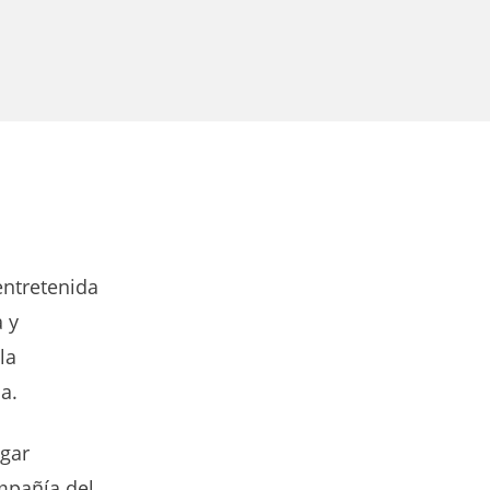
entretenida
a y
la
a.
ugar
mpañía del