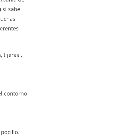
 si sabe
muchas
ferentes
tijeras ,
el contorno
pocillo.