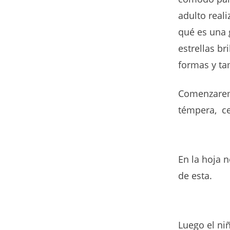
adulto real
qué es una 
estrellas br
formas y t
Comenzaremo
témpera, ce
En la hoja n
de esta.
Luego el ni