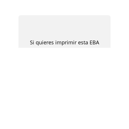
Si quieres imprimir esta EBA
puedes descargar el documento
en formato PDF
DESCARGAR