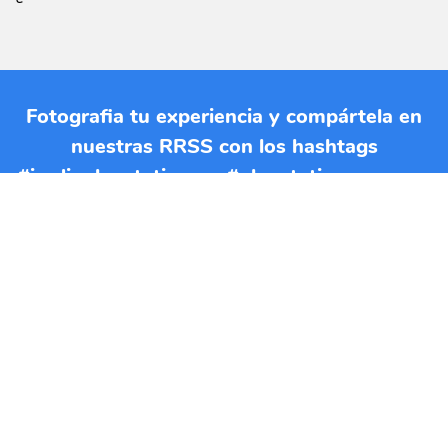
Fotografia tu experiencia y compártela en
nuestras RRSS con los hashtags
#jardinplanetatierra y #planetatierraencasa.
Si quieres imprimir esta EBA
puedes descargar el documento
en formato PDF