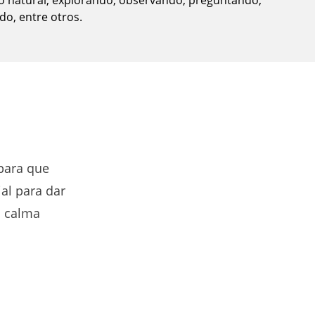
 natural, explorando, observando, preguntando,
o, entre otros.
 para que
al para dar
n calma