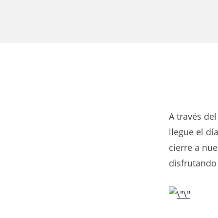
A través de
llegue el d
cierre a nu
disfrutando