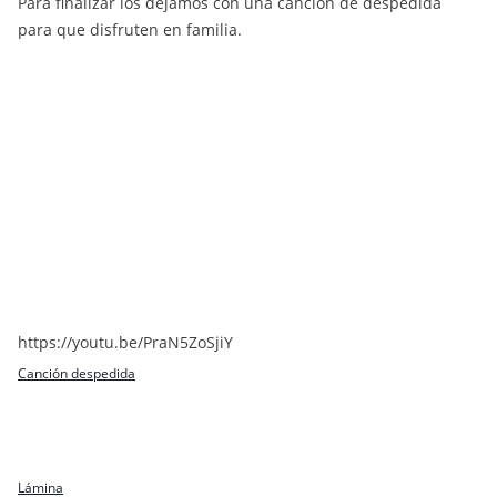
Para finalizar los dejamos con una canción de despedida
para que disfruten en familia.
https://youtu.be/PraN5ZoSjiY
Canción despedida
Lámina