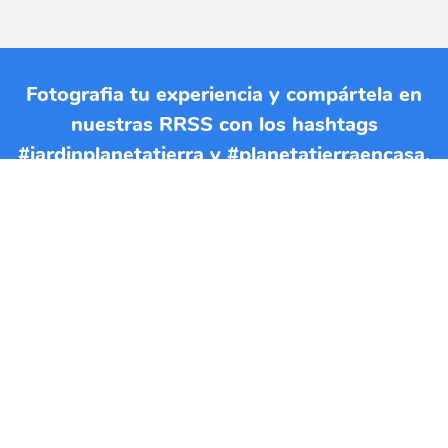
Fotografia tu experiencia y compártela en
nuestras RRSS con los hashtags
#jardinplanetatierra y #planetatierraencasa.
Si quieres imprimir esta EBA
puedes descargar el documento
en formato PDF