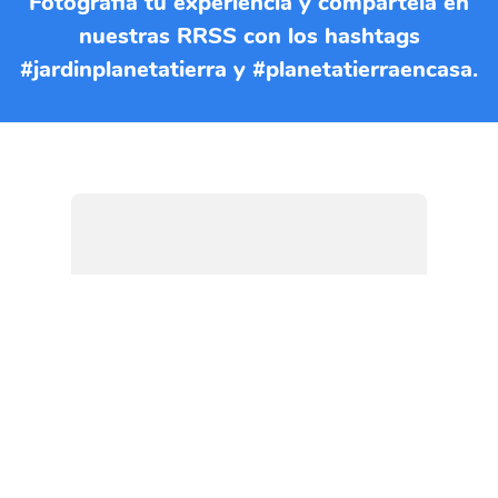
Fotografia tu experiencia y compártela en
nuestras RRSS con los hashtags
#jardinplanetatierra y #planetatierraencasa.
Si quieres imprimir esta EBA
puedes descargar el documento
en formato PDF
DESCARGAR