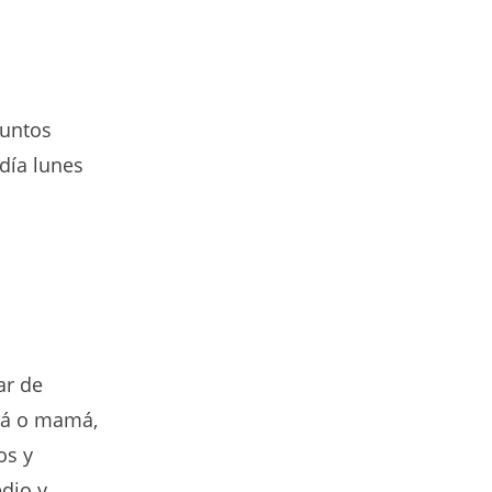
juntos
día lunes
ar de
apá o mamá,
os y
dio y