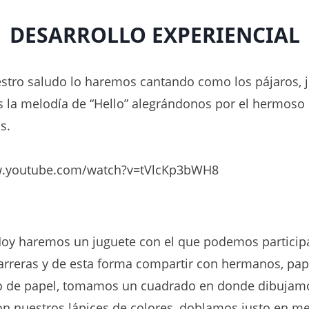
DESARROLLO EXPERIENCIAL
tro saludo lo haremos cantando como los pájaros, 
la melodía de “Hello” alegrándonos por el hermoso 
s.
w.youtube.com/watch?v=tVlcKp3bWH8
oy haremos un juguete con el que podemos particip
carreras y de esta forma compartir con hermanos, p
ro de papel, tomamos un cuadrado en donde dibujam
n nuestros lápices de colores, doblamos justo en me