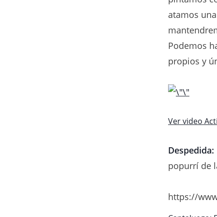
atamos una 
mantendremo
Podemos hac
propios y ún
Ver video Act
Despedida:
popurrí de 
https://ww