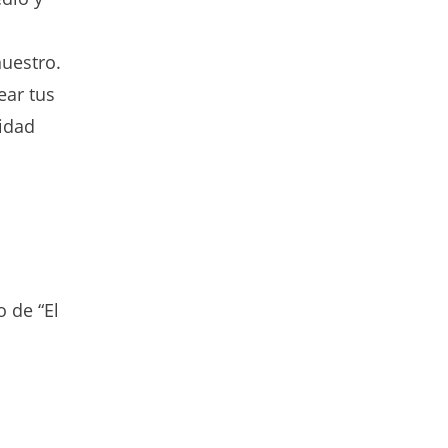
uestro.
ear tus
vidad
 de “El