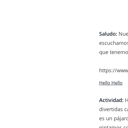
Saludo:
Nues
escuchamos 
que tenemo
https://ww
Hello Hello
Actividad:
H
divertidas 
es un pája
pintamos co