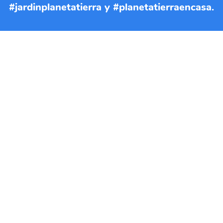
#jardinplanetatierra y #planetatierraencasa.
Si quieres imprimir esta EBA
puedes descargar el documento
en formato PDF
DESCARGAR