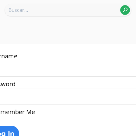
rname
sword
member Me