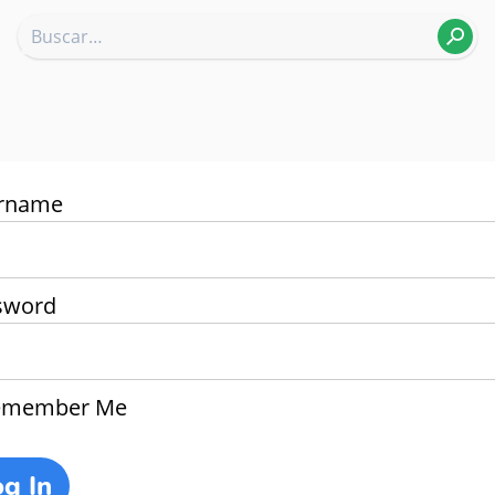
rname
sword
member Me