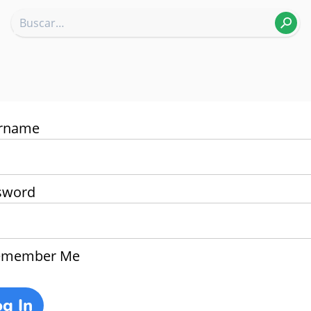
rname
sword
member Me