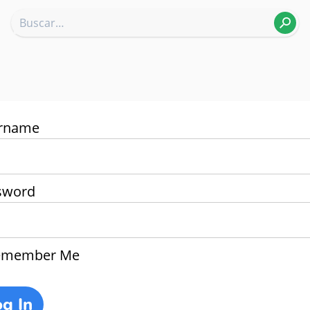
rname
sword
member Me