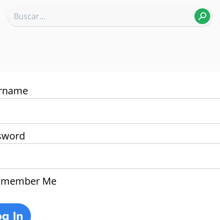
rname
sword
member Me