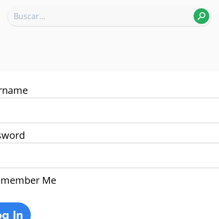
rname
sword
member Me