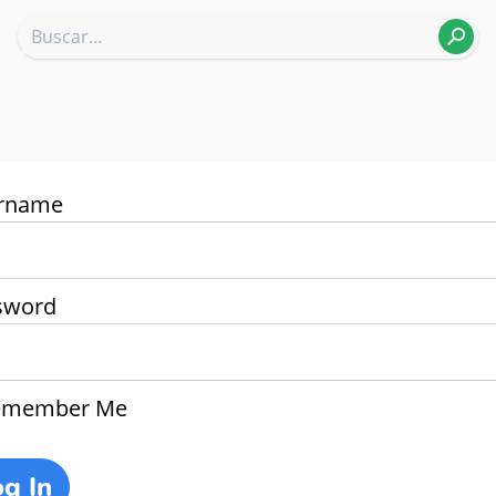
rname
sword
member Me