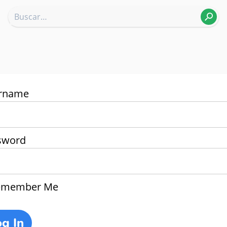
rname
sword
member Me