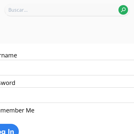
rname
sword
member Me