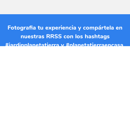
Fotografia tu experiencia y compártela en
nuestras RRSS con los hashtags
#jardinplanetatierra y #planetatierraencasa.
Si quieres imprimir esta EBA
puedes descargar el documento
en formato PDF